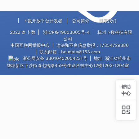
卜数开放平台开发者
公司简介
联系我们
2022 © 卜数
浙ICP备19003005号-4
杭州卜数科技有限
公司
中国互联网举报中心
违法和不良信息举报：17354729380
联系邮箱：boudata@163.com
浙公网安备 33010402004231号
地址: 浙江省杭州市
钱塘新区下沙街道七格路459号生命科技中心12楼1203-1204室
帮助
中心